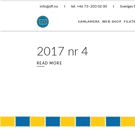
info@sff.nu
I
tel. +46 73–203 02 00
I
Sveriges 
SAMLAMERA
WEB-SHOP
FILAT
2017 nr 4
READ MORE