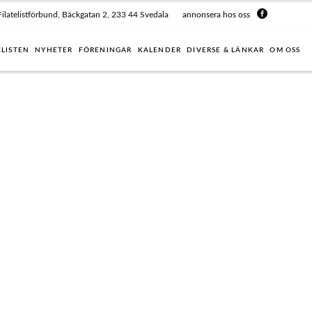
Filatelistförbund, Bäckgatan 2, 233 44 Svedala
annonsera hos oss
ELISTEN
NYHETER
FÖRENINGAR
KALENDER
DIVERSE & LÄNKAR
OM OSS