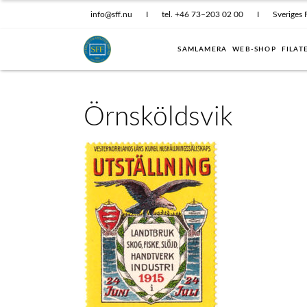
info@sff.nu
I
tel. +46 73–203 02 00
I
Sveriges 
SAMLAMERA
WEB-SHOP
FILAT
Örnsköldsvik