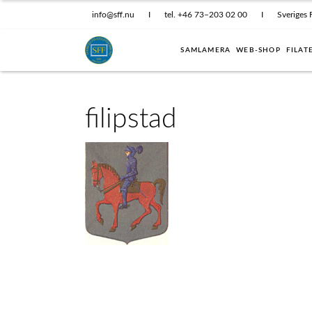
info@sff.nu
I
tel. +46 73–203 02 00
I
Sveriges 
SAMLAMERA
WEB-SHOP
FILAT
filipstad