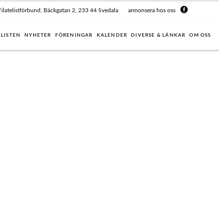
Filatelistförbund, Bäckgatan 2, 233 44 Svedala
annonsera hos oss
ELISTEN
NYHETER
FÖRENINGAR
KALENDER
DIVERSE & LÄNKAR
OM OSS