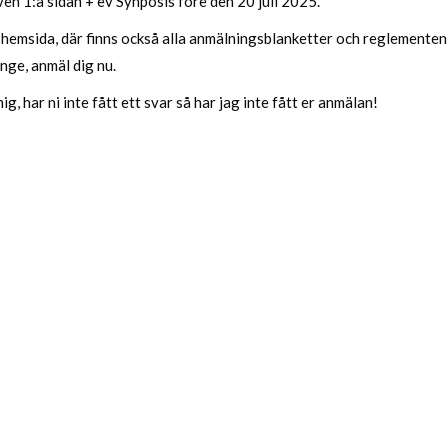
ven 1:a sidan + ev Synposis före den 20 juli 2025.
 en hemsida, där finns också alla anmälningsblanketter och regleme
nge, anmäl dig nu.
ig, har ni inte fått ett svar så har jag inte fått er anmälan!