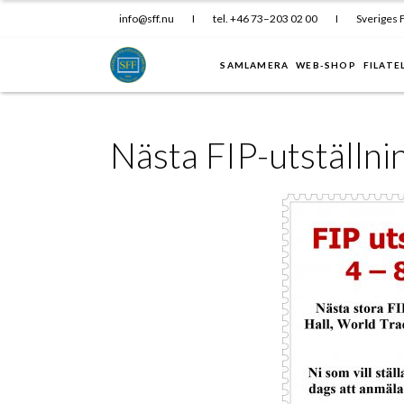
info@sff.nu
I
tel. +46 73–203 02 00
I
Sveriges F
SAMLAMERA
WEB-SHOP
FILATE
Nästa FIP-utställnin