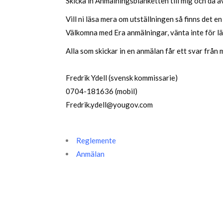
Skicka in Anmälningsblanketten till mig och då ä
Vill ni läsa mera om utställningen så finns det
Välkomna med Era anmälningar, vänta inte för lä
Alla som skickar in en anmälan får ett svar från m
Fredrik Ydell (svensk kommissarie)
0704-181636 (mobil)
Fredrik.ydell@yougov.com
Reglemente
Anmälan