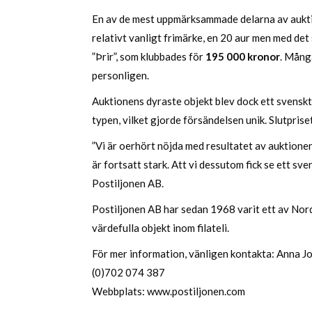
En av de mest uppmärksammade delarna av auktio
relativt vanligt frimärke, en 20 aur men med det s
”Þrir”, som klubbades för
195 000 kronor
. Mång
personligen.
Auktionens dyraste objekt blev dock ett svenskt b
typen, vilket gjorde försändelsen unik. Slutpri
”Vi är oerhört nöjda med resultatet av auktionen.
är fortsatt stark. Att vi dessutom fick se ett s
Postiljonen AB.
Postiljonen AB har sedan 1968 varit ett av Nor
värdefulla objekt inom filateli.
För mer information, vänligen kontakta: Anna 
(0)702 074 387
Webbplats:
www.postiljonen.com