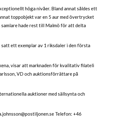
eptionellt höga nivåer. Bland annat såldes ett
 annat toppobjekt var en 5 aur med övertrycket
samlare hade rest till Malmö för att delta
 satt ett exemplar av 1 riksdaler i den första
ena, visar att marknaden för kvalitativ filateli
 Carlsson, VD och auktionsförrättare på
ternationella auktioner med sällsynta och
a.johnsson@postiljonen.se
Telefon: +46