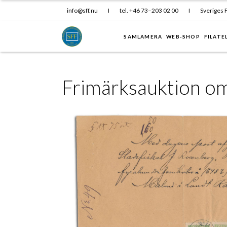
info@sff.nu
I
tel. +46 73–203 02 00
I
Sveriges F
SAMLAMERA
WEB-SHOP
FILATE
Frimärksauktion om