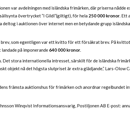
nen var avdelningen med isländska frimärken, där priserna nådde exc
ällsynta övertrycket ”I Gildi”(giltigt), för hela
250 000 kronor
. Ett
a deltog i auktionen över internet men en betydande grupp isländska 
rev, som egentligen var ett kvitto för ett försäkrat brev. På kvittot
set landade på imponerande
640 000 kronor
.
 Det stora internationella intresset, särskilt för de isländska frimärk
venskt objekt nå det högsta slutpriset är extra glädjande,” Lars-Olow
dens främsta auktionshus för frimärken och anordnar regelbundet in
Johnsson Winqvist Informationsansvarig, Postiljonen AB E-post:
ann