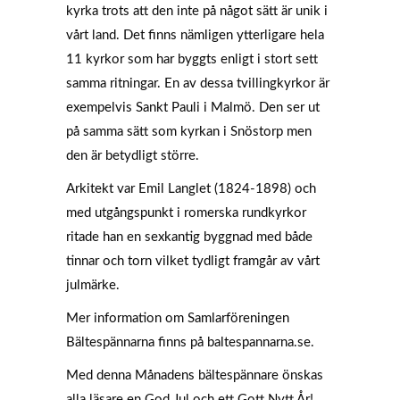
kyrka trots att den inte på något sätt är unik i
vårt land. Det finns nämligen ytterligare hela
11 kyrkor som har byggts enligt i stort sett
samma ritningar. En av dessa tvillingkyrkor är
exempelvis Sankt Pauli i Malmö. Den ser ut
på samma sätt som kyrkan i Snöstorp men
den är betydligt större.
Arkitekt var Emil Langlet (1824-1898) och
med utgångspunkt i romerska rundkyrkor
ritade han en sexkantig byggnad med både
tinnar och torn vilket tydligt framgår av vårt
julmärke.
Mer information om Samlarföreningen
Bältespännarna finns på baltespannarna.se.
Med denna Månadens bältespännare önskas
alla läsare en God Jul och ett Gott Nytt År!