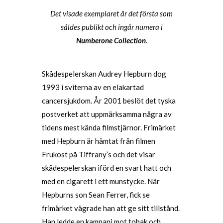
Det visade exemplaret är det första som
såldes publikt och ingår numera i
Numberone Collection
.
Skådespelerskan Audrey Hepburn dog
1993 i sviterna av en elakartad
cancersjukdom. År 2001 beslöt det tyska
postverket att uppmärksamma några av
tidens mest kända filmstjärnor. Frimärket
med Hepburn är hämtat från filmen
Frukost på Tiffrany’s och det visar
skådespelerskan iförd en svart hatt och
med en cigarett i ett munstycke. När
Hepburns son Sean Ferrer, fick se
frimärket vägrade han att ge sitt tillstånd.
Han ledde en kampanj mot tobak och