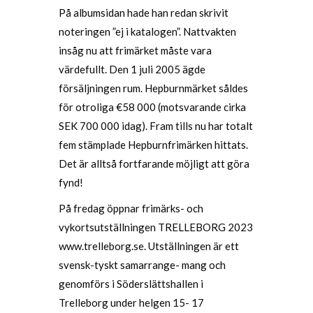
På albumsidan hade han redan skrivit
noteringen ”ej i katalogen”. Nattvakten
insåg nu att frimärket måste vara
värdefullt. Den 1 juli 2005 ägde
försäljningen rum. Hepburnmärket såldes
för otroliga €58 000 (motsvarande cirka
SEK 700 000 idag). Fram tills nu har totalt
fem stämplade Hepburnfrimärken hittats.
Det är alltså fortfarande möjligt att göra
fynd!
På fredag öppnar frimärks- och
vykortsutställningen TRELLEBORG 2023
www.trelleborg.se. Utställningen är ett
svensk-tyskt samarrange- mang och
genomförs i Söderslättshallen i
Trelleborg under helgen 15- 17