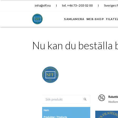
info@sff.nu
I
tel. +46 73–203 02 00
I
Sveriges F
SAMLAMERA
WEB-SHOP
FILATE
Nu kan du beställa